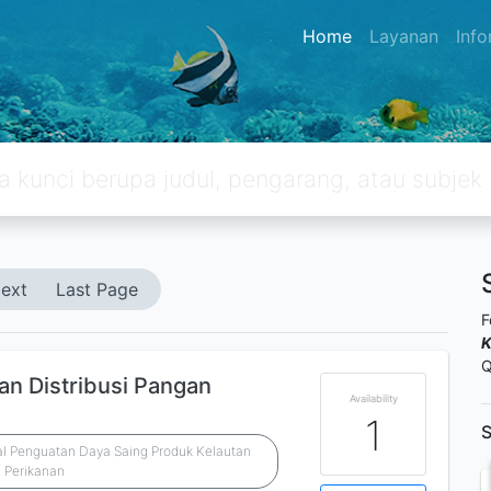
Home
Layanan
Inf
ext
Last Page
F
K
Q
an Distribusi Pangan
Availability
1
S
ral Penguatan Daya Saing Produk Kelautan
 Perikanan