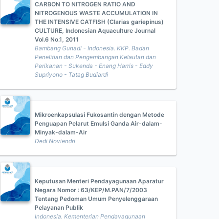
CARBON TO NITROGEN RATIO AND
NITROGENOUS WASTE ACCUMULATION IN
THE INTENSIVE CATFISH (Clarias gariepinus)
CULTURE, Indonesian Aquaculture Journal
Vol.6 No.1, 2011
Bambang Gunadi - Indonesia. KKP. Badan
Penelitian dan Pengembangan Kelautan dan
Perikanan - Sukenda - Enang Harris - Eddy
Supriyono - Tatag Budiardi
Mikroenkapsulasi Fukosantin dengan Metode
Penguapan Pelarut Emulsi Ganda Air-dalam-
Minyak-dalam-Air
Dedi Noviendri
Keputusan Menteri Pendayagunaan Aparatur
Negara Nomor : 63/KEP/M.PAN/7/2003
Tentang Pedoman Umum Penyelenggaraan
Pelayanan Publik
Indonesia. Kementerian Pendayagunaan