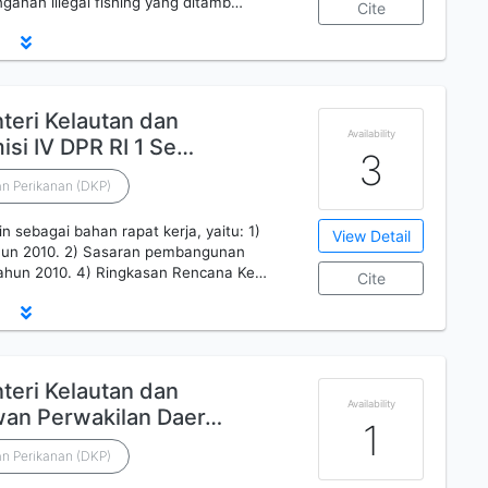
anan illegal fishing yang ditamb…
Cite
teri Kelautan dan
Availability
si IV DPR RI 1 Se…
3
n Perikanan (DKP)
 sebagai bahan rapat kerja, yaitu: 1)
View Detail
hun 2010. 2) Sasaran pembangunan
tahun 2010. 4) Ringkasan Rencana Ke…
Cite
teri Kelautan dan
Availability
wan Perwakilan Daer…
1
n Perikanan (DKP)