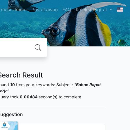
ormasi Umum
Pustakawan
FAQ
Koleksi Digital
Search Result
ound
19
from your keywords:
Subject :
"Bahan Rapat
erja"
uery took
0.00484
second(s) to complete
uggestion