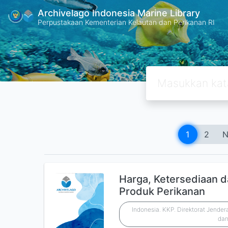
Archivelago Indonesia Marine Library
Perpustakaan Kementerian Kelautan dan Perikanan RI
1
2
N
Harga, Ketersediaan d
Produk Perikanan
Indonesia. KKP. Direktorat Jende
dan