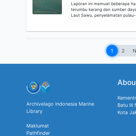
Laporan ini memuat beberapa hal,
terumbu karang dan sumber daya 
Laut Sawu, penyelamatan pulau-p
1
2
N
Abou
Kementr
Archivelago Indonesia Marine
Batu III
Library
Kota Ja
Maklumat
Pathfinder