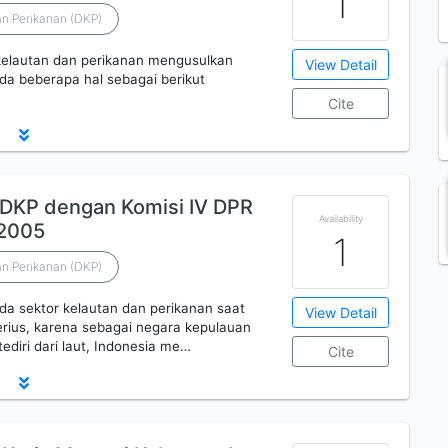
1
n Perikanan (DKP)
elautan dan perikanan mengusulkan
View Detail
a beberapa hal sebagai berikut
Cite
SDKP dengan Komisi IV DPR
Availability
 2005
1
n Perikanan (DKP)
 sektor kelautan dan perikanan saat
View Detail
erius, karena sebagai negara kepulauan
ediri dari laut, Indonesia me…
Cite