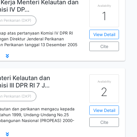
Kerja Menteri Kelautan dan
Availability
isi IV DP…
1
n Perikanan (DKP)
ap atas pertanyaan Komisi IV DPR RI
View Detail
gan Direktur Jenderal Perikanan
n Perikanan tanggal 13 Desember 2005
Cite
teri Kelautan dan
Availability
i III DPR RI 7 J…
2
n Perikanan (DKP)
lautan dan perikanan mengacu kepada
View Detail
a tahun 1999, Undang-Undang No.25
mbangunan Nasional (PROPEAS) 2000-
Cite