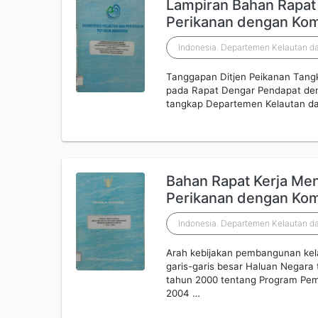
Lampiran Bahan Rapat 
Perikanan dengan Kom
Indonesia. Departemen Kelautan da
Tanggapan Ditjen Peikanan Tangk
pada Rapat Dengar Pendapat den
tangkap Departemen Kelautan da
Bahan Rapat Kerja Men
Perikanan dengan Komis
Indonesia. Departemen Kelautan da
Arah kebijakan pembangunan ke
garis-garis besar Haluan Negar
tahun 2000 tentang Program Pe
2004 …