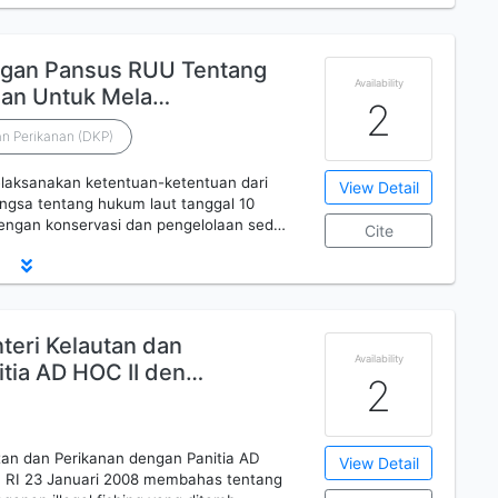
ngan Pansus RUU Tentang
Availability
uan Untuk Mela…
2
n Perikanan (DKP)
aksanakan ketentuan-ketentuan dari
View Detail
ngsa tentang hukum laut tanggal 10
engan konservasi dan pengelolaan sed…
Cite
teri Kelautan dan
Availability
tia AD HOC II den…
2
tan dan Perikanan dengan Panitia AD
View Detail
 RI 23 Januari 2008 membahas tentang