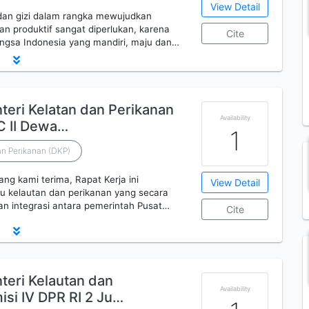
View Detail
an gizi dalam rangka mewujudkan
n produktif sangat diperlukan, karena
Cite
gsa Indonesia yang mandiri, maju dan…
teri Kelatan dan Perikanan
Availability
C II Dewa…
1
n Perikanan (DKP)
g kami terima, Rapat Kerja ini
View Detail
u kelautan dan perikanan yang secara
n integrasi antara pemerintah Pusat…
Cite
teri Kelautan dan
Availability
si IV DPR RI 2 Ju…