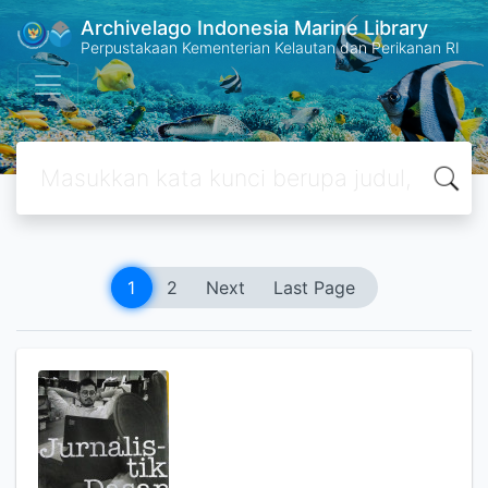
Archivelago Indonesia Marine Library
Perpustakaan Kementerian Kelautan dan Perikanan RI
1
2
Next
Last Page