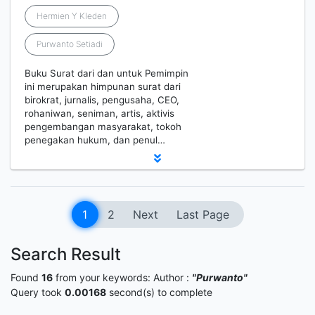
Hermien Y Kleden
Purwanto Setiadi
Buku Surat dari dan untuk Pemimpin
ini merupakan himpunan surat dari
birokrat, jurnalis, pengusaha, CEO,
rohaniwan, seniman, artis, aktivis
pengembangan masyarakat, tokoh
penegakan hukum, dan penul…
1
2
Next
Last Page
Search Result
Found
16
from your keywords:
Author :
"Purwanto"
Query took
0.00168
second(s) to complete