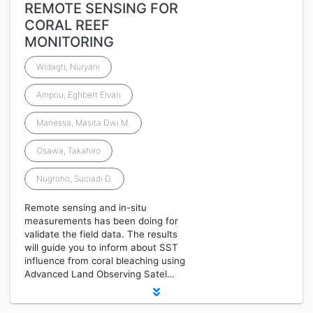
REMOTE SENSING FOR
CORAL REEF
MONITORING
Widagti, Nuryani
Ampou, Eghbert Elvan
Manessa, Masita Dwi M.
Osawa, Takahiro
Nugroho, Suciadi D.
Remote sensing and in-situ
measurements has been doing for
validate the field data. The results
will guide you to inform about SST
influence from coral bleaching using
Advanced Land Observing Satel…