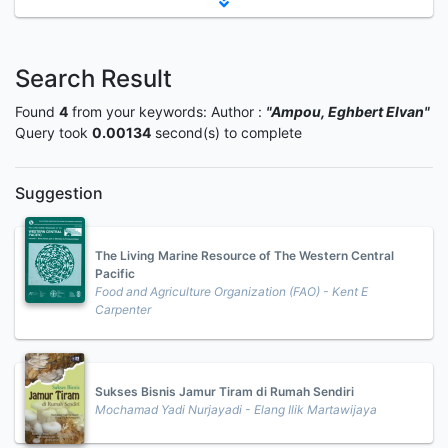
Search Result
Found
4
from your keywords:
Author :
"Ampou, Eghbert Elvan"
Query took
0.00134
second(s) to complete
Suggestion
The Living Marine Resource of The Western Central
Pacific
Food and Agriculture Organization (FAO) - Kent E
Carpenter
Sukses Bisnis Jamur Tiram di Rumah Sendiri
Mochamad Yadi Nurjayadi - Elang Ilik Martawijaya